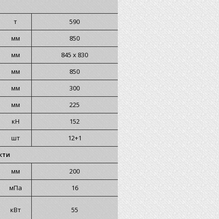
т
590
мм
850
мм
845 х 830
мм
850
мм
300
мм
225
кН
152
шт
12+1
кти
мм
200
мПа
16
кВт
55