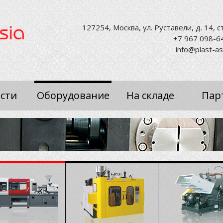
127254, Москва, ул. Руставели, д. 14, ст
+7 967 098-6
info@plast-as
сти
Оборудование
На складе
Пар
ание
ельное,
тельное
и пластмасс.