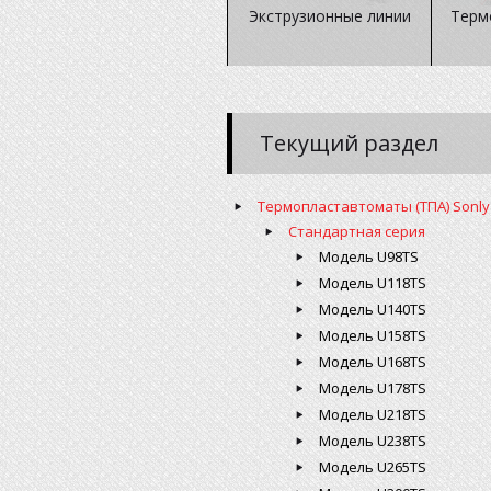
Экструзионные линии
Терм
Текущий раздел
Термопластавтоматы (ТПА) Sonly
Стандартная серия
Модель U98TS
Модель U118TS
Модель U140TS
Модель U158TS
Модель U168TS
Модель U178TS
Модель U218TS
Модель U238TS
Модель U265TS