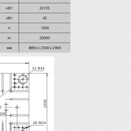
кВт
22+55
кВт
42
л
1000
кг
20000
мм
8850 х 2300 х 2900