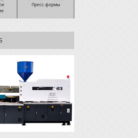
ое
Пресс-формы
ие
S