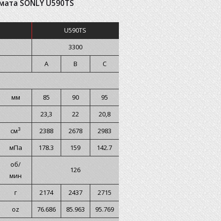
мата SONLY U590TS
U590TS
3300
A
B
C
мм
85
90
95
23,3
22
20,8
3
см
2388
2678
2983
мПа
178.3
159
142.7
об/
126
мин
г
2174
2437
2715
oz
76.686
85.963
95.769