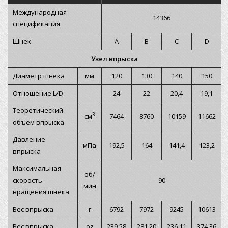
Международная
14366
спецификация
Шнек
A
B
C
D
Узел впрыска
Диаметр шнека
мм
120
130
140
150
Отношение L/D
24
22
20,4
19,1
Теоретический
3
см
7464
8760
10159
11662
объем впрыска
Давление
мПа
192,5
164
141,4
123,2
впрыска
Максимальная
об/
скорость
90
мин
вращения шнека
Вес впрыска
г
6792
7972
9245
10613
Вес впрыска
oz
239,58
281,20
236,11
374,36