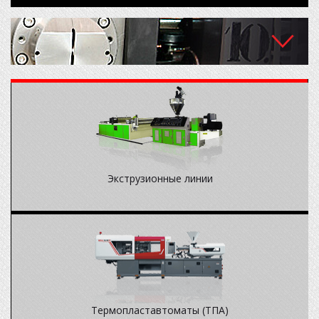
О компании
Новости
Оборудование
Пресс-формы
Проектирование и изготовление пресс-форм для различных
На складе
.
типов изделий из пластмасс.
Экструзионные линии
Партнеры
Контакты
Термопластавтоматы (ТПА)