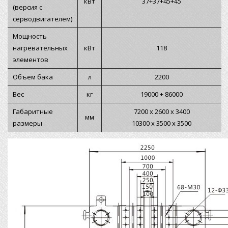
кВт
37+37+45+45
(версия с
серводвигателем)
Мощность
нагревательных
кВт
118
элементов
Объем бака
л
2200
Вес
кг
19000 + 86000
Габаритные
7200 х 2600 х 3400
мм
размеры
10300 х 3500 х 3500