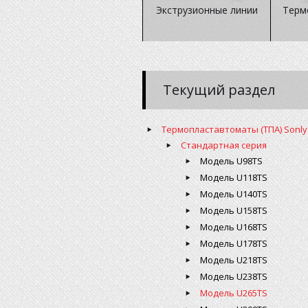
Экструзионные линии
Терм
Текущий раздел
Термопластавтоматы (ТПА) Sonly
Стандартная серия
Модель U98TS
Модель U118TS
Модель U140TS
Модель U158TS
Модель U168TS
Модель U178TS
Модель U218TS
Модель U238TS
Модель U265TS