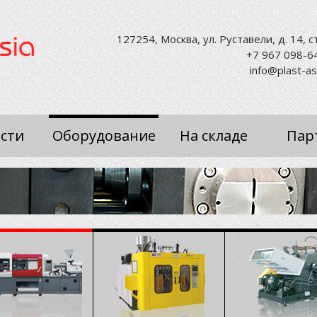
127254, Москва, ул. Руставели, д. 14, ст
+7 967 098-6
info@plast-as
сти
Оборудование
На складе
Пар
ание
ельное,
тельное
и пластмасс.