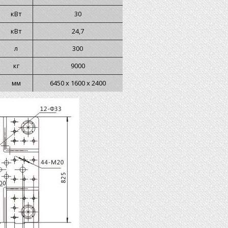
кВт
30
кВт
24,7
л
300
кг
9000
мм
6450 х 1600 х 2400