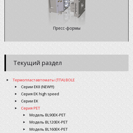
Пресс-формы
Текущий раздел
Термопластавтоматы (ТПА) BOLE
Cерии EKII (NEW!!!)
Cерия EK high speed
Cерии EK
Серия PET
Модель BL90EK-PET
Модель BL120EK-PET
Модель BL160EK-PET