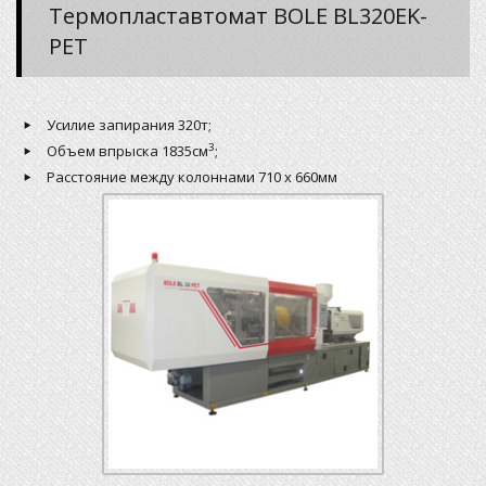
Термопластавтомат BOLE BL320EK-
PET
Усилие запирания 320т;
3
Объем впрыска 1835см
;
Расстояние между колоннами 710 х 660мм