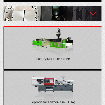
О компании
Новости
Оборудование
Пресс-формы
Проектирование и изготовление пресс-форм для различных
На складе
.
типов изделий из пластмасс.
Экструзионные линии
Партнеры
Контакты
Термопластавтоматы (ТПА)