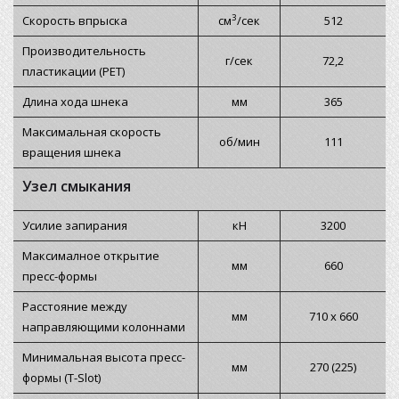
3
Скорость впрыска
см
/сек
512
Производительность
г/сек
72,2
пластикации (PET)
Длина хода шнека
мм
365
Максимальная скорость
об/мин
111
вращения шнека
Узел смыкания
Усилие запирания
кН
3200
Максималное открытие
мм
660
пресс-формы
Расстояние между
мм
710 x 660
направляющими колоннами
Минимальная высота пресс-
мм
270 (225)
формы (T-Slot)