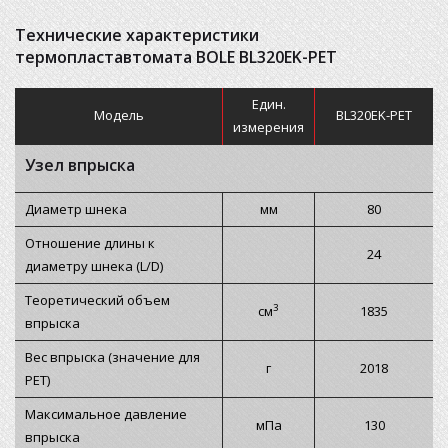
Технические характеристики
термопластавтомата BOLE BL320EK-PET
Един.
Модель
BL320EK-PET
измерения
Узел впрыска
Диаметр шнека
мм
80
Отношение длины к
24
диаметру шнека (L/D)
Теоретический объем
3
см
1835
впрыска
Вес впрыска (значение для
г
2018
PET)
Максимальное давление
мПа
130
впрыска