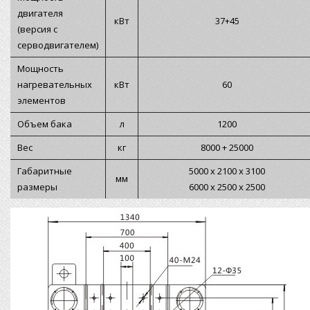
двигателя
кВт
37+45
(версия с
серводвигателем)
Мощность
нагревательных
кВт
60
элементов
Объем бака
л
1200
Вес
кг
8000 + 25000
Габаритные
5000 х 2100 х 3100
мм
размеры
6000 х 2500 х 2500