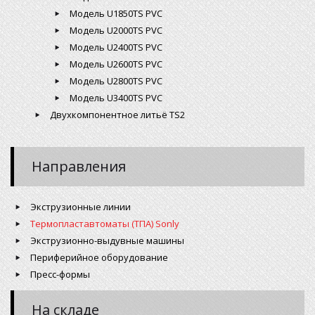
Модель U1850TS PVC
Модель U2000TS PVC
Модель U2400TS PVC
Модель U2600TS PVC
Модель U2800TS PVC
Модель U3400TS PVC
Двухкомпонентное литьё TS2
Направления
Экструзионные линии
Термопластавтоматы (ТПА) Sonly
Экструзионно-выдувные машины
Периферийное оборудование
Пресс-формы
На складе