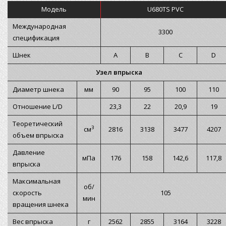
Модель
U680TS PVC
Международная
3300
спецификация
Шнек
A
B
C
D
Узел впрыска
Диаметр шнека
мм
90
95
100
110
Отношение L/D
23,3
22
20,9
19
Теоретический
3
см
2816
3138
3477
4207
объем впрыска
Давление
мПа
176
158
142,6
117,8
впрыска
Максимальная
об/
скорость
105
мин
вращения шнека
Вес впрыска
г
2562
2855
3164
3228